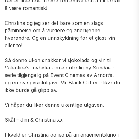
Det er ikke noe mindre romantisk enn å bli fortalt
å være romantisk!
Christina og jeg ser det bare som en slags
påminnelse om å vurdere og anerkjenne
hverandre. Og en unnskyldning for et glass vin
eller to!
Så denne uken snakker vi sjokolade og vin til
Valentine’s, nyheter om en utrolig ny Sundae -
serie tilgjengelig på Event Cinemas av Arnott’s,
og en ny spesialutgave Mr Black Coffee -likør du
ikke burde gå glipp av.
Vi håper du liker denne ukentlige utgaven.
Skål – Jim & Christina xx
I kveld er Christina og jeg på arrangementskino i