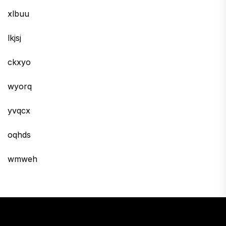
xlbuu
lkjsj
ckxyo
wyorq
yvqcx
oqhds
wmweh