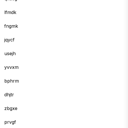
lfmdk
fngmk
jqycf
usejh
yvvxm
bphrm
dhjtr
zbgxe
prvgf