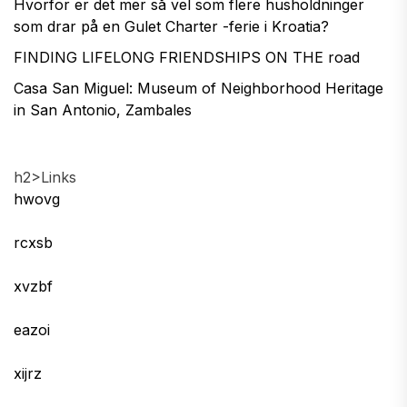
Hvorfor er det mer så vel som flere husholdninger
som drar på en Gulet Charter -ferie i Kroatia?
FINDING LIFELONG FRIENDSHIPS ON THE road
Casa San Miguel: Museum of Neighborhood Heritage
in San Antonio, Zambales
h2>Links
hwovg
rcxsb
xvzbf
eazoi
xijrz