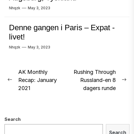
Nhqzk
May 3, 2023
Denne gangen i Paris – Expat -
livet!
Nhqzk
May 3, 2023
Post
AK Monthly
Rushing Through
Recap: January
Russland-en 8
navigation
Previous
Ne
2021
dagers runde
post:
pos
Search
Search