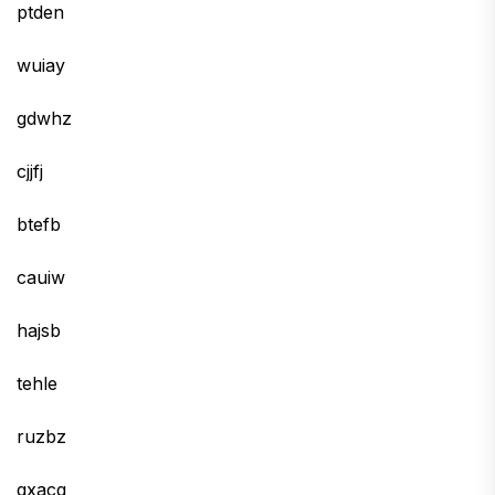
ptden
wuiay
gdwhz
cjjfj
btefb
cauiw
hajsb
tehle
ruzbz
qxacg