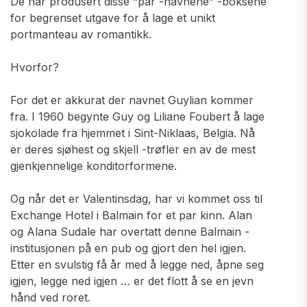
De har produsert disse “par -navnene” -boksene
for begrenset utgave for å lage et unikt
portmanteau av romantikk.
Hvorfor?
For det er akkurat der navnet Guylian kommer
fra. I 1960 begynte Guy og Liliane Foubert å lage
sjokolade fra hjemmet i Sint-Niklaas, Belgia. Nå
er deres sjøhest og skjell -trøfler en av de mest
gjenkjennelige konditorformene.
Og når det er Valentinsdag, har vi kommet oss til
Exchange Hotel i Balmain for et par kinn. Alan
og Alana Sudale har overtatt denne Balmain -
institusjonen på en pub og gjort den hel igjen.
Etter en svulstig få år med å legge ned, åpne seg
igjen, legge ned igjen … er det flott å se en jevn
hånd ved roret.