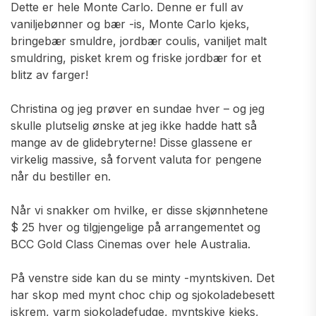
Dette er hele Monte Carlo. Denne er full av
vaniljebønner og bær -is, Monte Carlo kjeks,
bringebær smuldre, jordbær coulis, vaniljet malt
smuldring, pisket krem ​​og friske jordbær for et
blitz av farger!
Christina og jeg prøver en sundae hver – og jeg
skulle plutselig ønske at jeg ikke hadde hatt så
mange av de glidebryterne! Disse glassene er
virkelig massive, så forvent valuta for pengene
når du bestiller en.
Når vi snakker om hvilke, er disse skjønnhetene
$ 25 hver og tilgjengelige på arrangementet og
BCC Gold Class Cinemas over hele Australia.
På venstre side kan du se minty -myntskiven. Det
har skop med mynt choc chip og sjokoladebesett
iskrem, varm sjokoladefudge, myntskive kjeks,