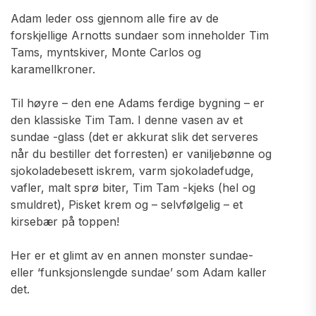
Adam leder oss gjennom alle fire av de
forskjellige Arnotts sundaer som inneholder Tim
Tams, myntskiver, Monte Carlos og
karamellkroner.
Til høyre – den ene Adams ferdige bygning – er
den klassiske Tim Tam. I denne vasen av et
sundae -glass (det er akkurat slik det serveres
når du bestiller det forresten) er vaniljebønne og
sjokoladebesett iskrem, varm sjokoladefudge,
vafler, malt sprø biter, Tim Tam -kjeks (hel og
smuldret), Pisket krem ​​og – selvfølgelig – et
kirsebær på toppen!
Her er et glimt av en annen monster sundae-
eller ‘funksjonslengde sundae’ som Adam kaller
det.