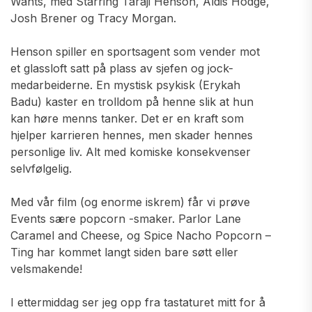
Wants, med Starring Taraji Henson, Aldis Hodge,
Josh Brener og Tracy Morgan.
Henson spiller en sportsagent som vender mot
et glassloft satt på plass av sjefen og jock-
medarbeiderne. En mystisk psykisk (Erykah
Badu) kaster en trolldom på henne slik at hun
kan høre menns tanker. Det er en kraft som
hjelper karrieren hennes, men skader hennes
personlige liv. Alt med komiske konsekvenser
selvfølgelig.
Med vår film (og enorme iskrem) får vi prøve
Events sære popcorn -smaker. Parlor Lane
Caramel and Cheese, og Spice Nacho Popcorn –
Ting har kommet langt siden bare søtt eller
velsmakende!
I ettermiddag ser jeg opp fra tastaturet mitt for å