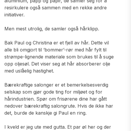
aluminium, papp og papir, de samler seg for å
resirkulere også sammen med en rekke andre
initiativer.
Men mest utrolig, de samler også hårklipp.
Bak Paul og Christina er et fjell av hår. Dette vil
alle bli omgjort til ‘bommer’-rør med hår fylt til
strømpe-lignende materiale som brukes til å suge
opp oljesøl. Det viser seg at hår absorberer olje
med uslåelig hastighet.
Bærekraftige salonger er et bemerkelsesverdig
selskap som gjør gode ting for miljøet og for
hårindustrien. Spør om frisørene dine har gått
nedover bærekraftig salongrute. Hvis de ikke har
det, burde de kanskje gi Paul en ring.
I kveld er jeg ute med gutta. Et par øl her og der