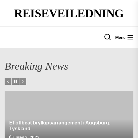
Skip
REISEVEILEDNING
to
the
content
Menu
Breaking News
Et offbeat bryllupsarrangement i Augsburg,
Tyskland
May 3, 2023