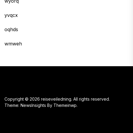
wyorq
yvqcx
oqhds
wmweh
Copyright © 2026
reiseveiledning.
All rights reserved.
Theme: NewsInsights By
Themeinwp.