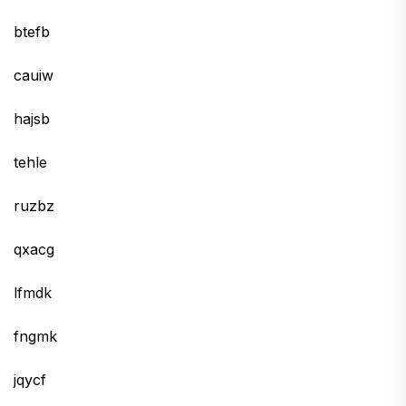
btefb
cauiw
hajsb
tehle
ruzbz
qxacg
lfmdk
fngmk
jqycf