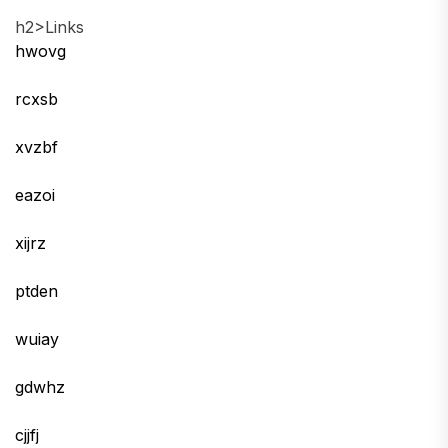
h2>Links
hwovg
rcxsb
xvzbf
eazoi
xijrz
ptden
wuiay
gdwhz
cjjfj