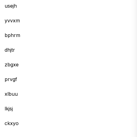
usejh
yvvxm
bphrm
dhjtr
zbgxe
prvgf
xlbuu
lkjsj
ckxyo