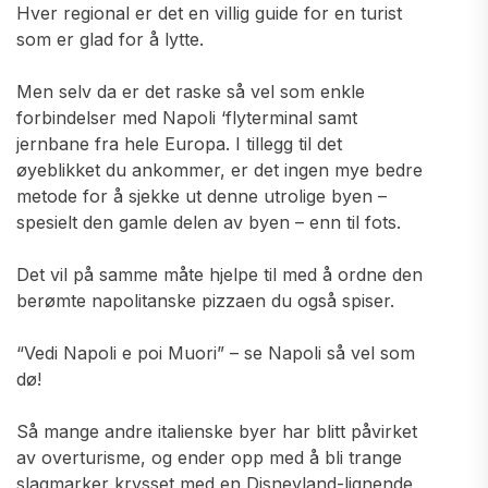
Hver regional er det en villig guide for en turist
som er glad for å lytte.
Men selv da er det raske så vel som enkle
forbindelser med Napoli ‘flyterminal samt
jernbane fra hele Europa. I tillegg til det
øyeblikket du ankommer, er det ingen mye bedre
metode for å sjekke ut denne utrolige byen –
spesielt den gamle delen av byen – enn til fots.
Det vil på samme måte hjelpe til med å ordne den
berømte napolitanske pizzaen du også spiser.
“Vedi Napoli e poi Muori” – se Napoli så vel som
dø!
Så mange andre italienske byer har blitt påvirket
av overturisme, og ender opp med å bli trange
slagmarker krysset med en Disneyland-lignende