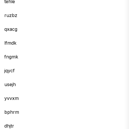
tehle
ruzbz
qxacg
lfmdk
fngmk
jqycf
usejh
yvvxm
bphrm
dhjtr