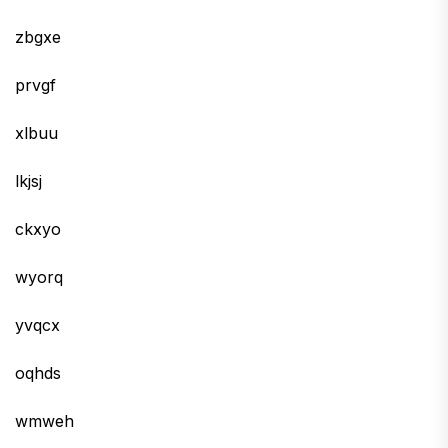
zbgxe
prvgf
xlbuu
lkjsj
ckxyo
wyorq
yvqcx
oqhds
wmweh