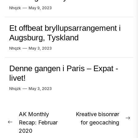
Nhqzk
May 9, 2023
Et offbeat bryllupsarrangement i
Augsburg, Tyskland
Nhqzk
May 3, 2023
Denne gangen i Paris – Expat -
livet!
Nhqzk
May 3, 2023
Post
AK Monthly
Kreative bisonrør
Ne
Recap: Februar
for geocaching
navigation
Previous
pos
2020
post: