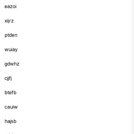
eazoi
xijrz
ptden
wuiay
gdwhz
cjjfj
btefb
cauiw
hajsb