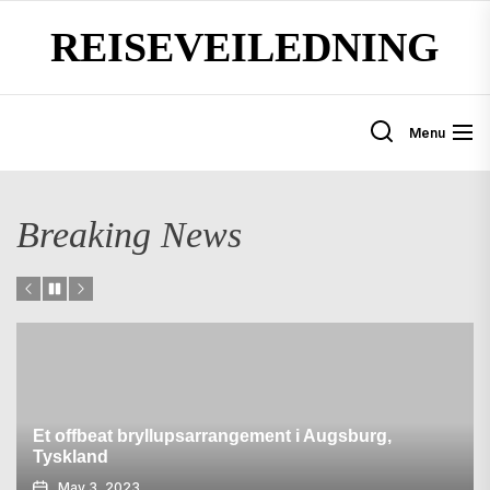
Skip
REISEVEILEDNING
to
the
content
Menu
Breaking News
Et offbeat bryllupsarrangement i Augsburg,
Tyskland
May 3, 2023